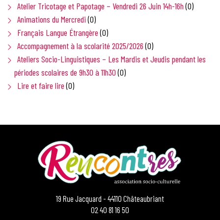
Atelier Tricotage et Papotage – Vendredi 26 Juin 14h-16h
(0)
Animations du Mercredi
(0)
Français Langue Étrangère
(0)
Accompagnement à la scolarité 2025/2026
(0)
Ateliers Socio-Linguistiques – Les Mardis et Jeudis pendant les
périodes scolaires de 9h30 à 11h30
(0)
Lire et faire lire
(0)
19 Rue Jacquard - 44110 Châteaubriant
02 40 81 16 50